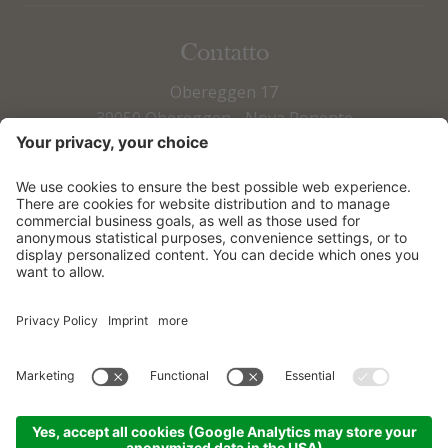
Contatto
Obereggen 17
39050 Obereggen - Nova Ponente
Fax +39 0471 615 673
Tel +39 0471 615 797
info@obereggen.it
COME ARRIVARE
DOWNLOADS
© 2026
Sporthotel Obereggen
|
Sitemap
|
Credits
|
Privacy
|
Dichiarazione di accessibilità
|
Impostazioni cookie