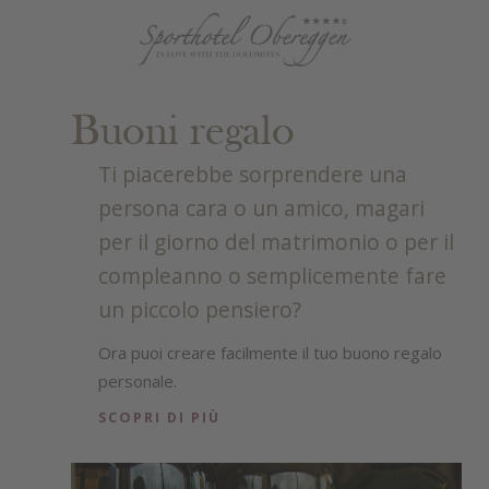
Buoni regalo
Ti piacerebbe sorprendere una
persona cara o un amico, magari
per il giorno del matrimonio o per il
compleanno o semplicemente fare
un piccolo pensiero?
Ora puoi creare facilmente il tuo buono regalo
personale.
Scegli tra le nostre idee regalo e personalizza il
SCOPRI DI PIÙ
tuo buono a tuo piacimento.