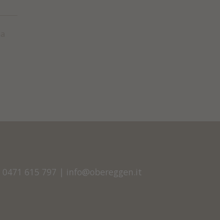
la
9 0471 615 797
|
info@obereggen.it